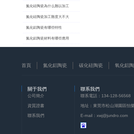
提升性能的
氮化硅陶瓷為什么難以加工
氮化硅陶瓷加工難度大不大
氮化鋁陶瓷有哪些特性
氮化鋁陶瓷材料有哪些應用
首頁
氮化鋁陶瓷
碳化硅陶瓷
氧化鋁陶
關于我們
聯系我們
公司簡介
聯系電話：134-128-56568
資質證書
地址：東莞市松山湖園區怡樂路
聯系我們
E-mail：xwj@jundro.com