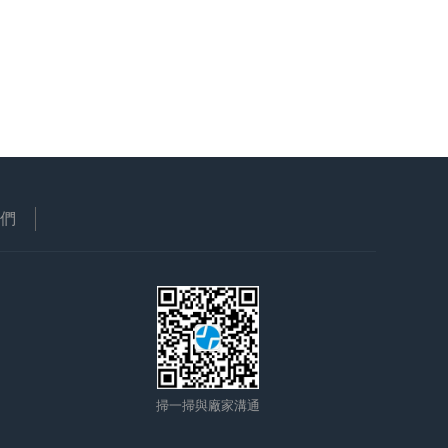
們
掃一掃與廠家溝通