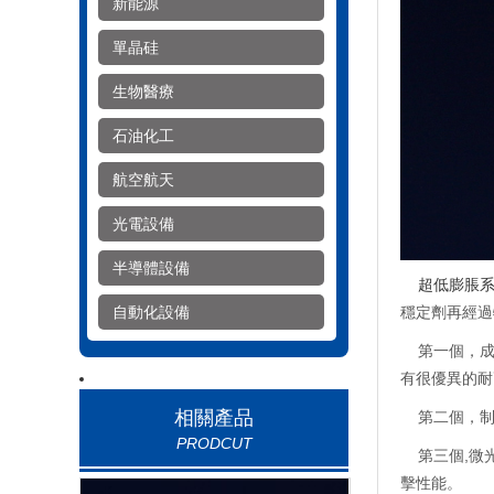
新能源
單晶硅
生物醫療
石油化工
航空航天
光電設備
半導體設備
超低膨脹系
自動化設備
穩定劑再經過
第一個，成分
有很優異的耐
相關產品
第二個，制
PRODCUT
第三個,微光
擊性能。