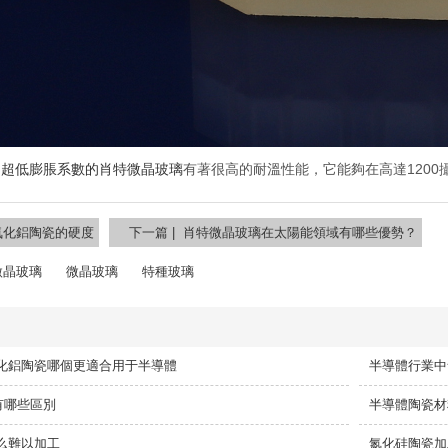
，
超低膨脹系數的肖特微晶玻璃
有著很高的耐溫性能，它能夠在高達120
N氮化鋁陶瓷的硬度
下一篇 | 肖特微晶玻璃在太陽能領域有哪些優勢？
微晶玻璃
微晶玻璃
特種玻璃
化鋁陶瓷哪個更適合用于半導體
半導體行業中
or有哪些區別
半導體陶瓷材
么難以加工
氮化硅陶瓷加