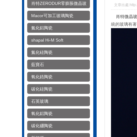
肖特ZERODUR零膨脹微晶玻
文章出處:http:/
璃
Macor可加工玻璃陶瓷
肖特微晶
統的玻璃有著
氮化鋁陶瓷
shapal Hi-M Soft
氮化硅陶瓷
藍寶石
氧化鋯陶瓷
碳化硅陶瓷
石英玻璃
氧化鋁陶瓷
碳化硼陶瓷