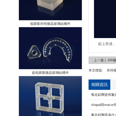
低膨脹肖特微晶玻璃結構件
綜上所述
上一篇 | AI
本文標簽:
肖特
超低膨脹微晶玻璃結構件
相關資訊
氧化鋁陶瓷和氮
shapal與mac
氮化硅陶瓷為什