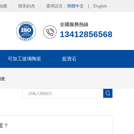
地圖
聯系鈞杰
選擇語言：
簡體中文
|
English
全國服務熱線
13412856568
可加工玻璃陶瓷
藍寶石
陶瓷
度？