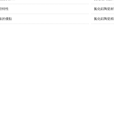
些特性
氮化鋁陶瓷材
板的優點
氮化鋁陶瓷精