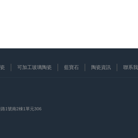
瓷
可加工玻璃陶瓷
藍寶石
陶瓷資訊
聯系我
1號南2棟1單元306