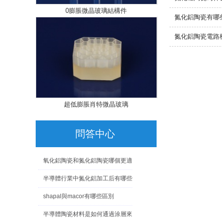
0膨脹微晶玻璃結構件
氮化鋁陶瓷有哪
氮化鋁陶瓷電路
超低膨脹肖特微晶玻璃
問答中心
氧化鋁陶瓷和氮化鋁陶瓷哪個更適
合用于半導體
半導體行業中氮化鋁加工后有哪些
是我們熟悉的零件？
shapal與macor有哪些區別
半導體陶瓷材料是如何通過涂層來